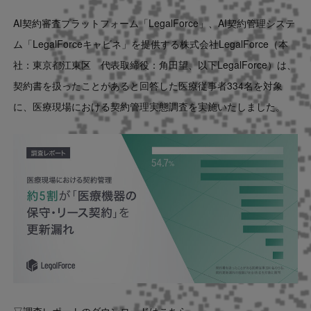
Contact
AI契約審査プラットフォーム「LegalForce」、AI契約管理システ
ム「LegalForceキャビネ」を提供する株式会社LegalForce（本
US website
社：東京都江東区 代表取締役：角田望、以下LegalForce）は、
契約書を扱ったことがあると回答した医療従事者334名を対象
に、医療現場における契約管理実態調査を実施いたしました。
▽調査レポートのダウンロードはこちら