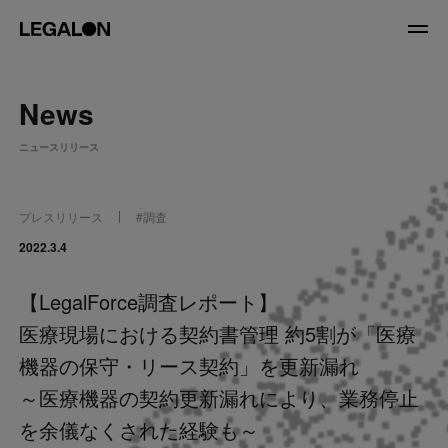
JP
/
EN
News
About
ニュースリリース
私たちについて
会社情報
役員紹介
プレスリリース
#
調査
Service
2022.3.4
【LegalForce調査レポート】
News
医療現場における契約書管理 約5割が「医療
Recruit
機器の保守・リース契約」を更新漏れ
～医療機器の契約更新漏れにより、業務停止
LegalOn Now
を余儀なくされた経験も～