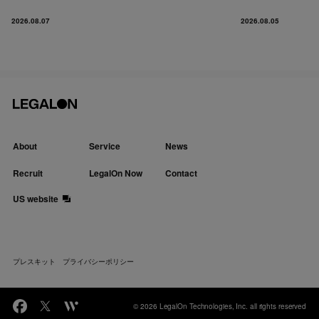
2026.08.07
2026.08.05
About
Service
News
Recruit
LegalOn Now
Contact
US website
プレスキット
プライバシーポリシー
© 2026 LegalOn Technologies, Inc. all rights reserved