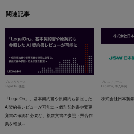
関連記事
プレスリリース
プレスリリース
LegalOn
,
機能
LegalOn
,
導入事例
「LegalOn」、基本契約書や原契約も参照した
株式会社日本製鋼所
AI契約書レビューが可能に～個別契約書や変更
覚書の確認に必要な、複数文書の参照・照合作
業を軽減～