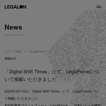
JP
/
EN
News
About
ニュースリリース
私たちについて
会社情報
役員紹介
メディア掲載
#
LegalForce
Service
2022.3.7
「Digital Shift Times」にて、LegalForceにつ
News
いて掲載いただきました
Recruit
2022年3月7日の「Digital Shift Times」にて、LegalForceについ
LegalOn Now
て掲載いただきました。
AI契約審査プラットフォーム「LegalForce」、自動レビュー機能