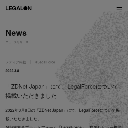
JP
/
EN
News
About
ニュースリリース
私たちについて
会社情報
役員紹介
メディア掲載
#
LegalForce
Service
2022.3.8
「ZDNet Japan」にて、LegalForceについて
News
掲載いただきました
Recruit
2022年3月8日の「ZDNet Japan」にて、LegalForceについて掲
LegalOn Now
載いただきました。
AI契約審査プラットフォーム「LegalForce」、自動レビュー機能