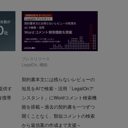
プレスリリース
LegalOn
,
機能
契約書本文には残らないレビューの
で提供す
知見をAIで検索・活用「LegalOnア
の有償導
シスタント」にWordコメント検索機
能を搭載～過去の契約書を一つずつ
開くことなく、類似コメントの検索
から返信案の作成まで支援～