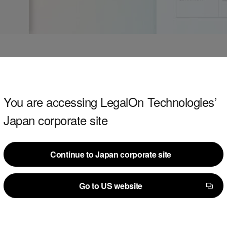
全文検索機能とは
You are accessing LegalOn Technologies’
」は、PDFの契約書をアップロードするだけで、契約書の内
Japan corporate site
成するAI契約管理システムです。
されていた契約書を「LegalForceキャビネ」で一元
Continue to Japan corporate site
プロードされた契約書の全文を対象とした検索ができる
Continue to Japan corporate site
Go to US website
Go to US website
るようになり、目的の契約書をすぐ探し出
、取引目的物、金額、契約期間といった契約の重要情報