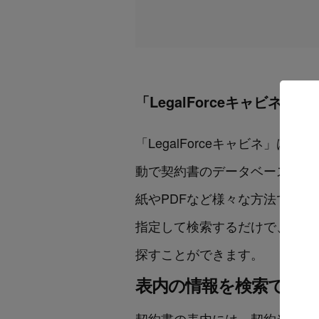
「LegalForceキャビネ」
「LegalForceキャビネ
動で契約書のデータベースを生
紙やPDFなど様々な方法で保管
指定して検索するだけで、アッ
探すことができます。
表内の情報を検索でき
契約書の表内には、契約当事者