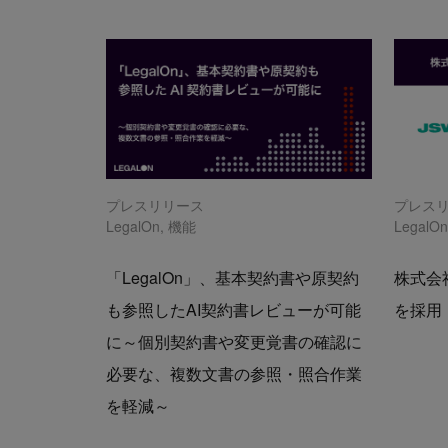
プレスリリース
プレス
LegalOn
,
機能
LegalO
「LegalOn」、基本契約書や原契約
株式会社
も参照したAI契約書レビューが可能
を採用
に～個別契約書や変更覚書の確認に
必要な、複数文書の参照・照合作業
を軽減～