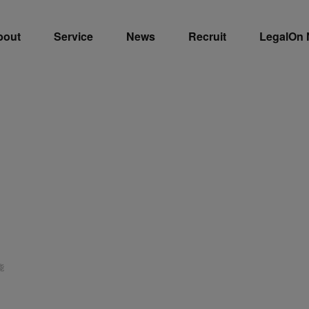
bout
Service
News
Recruit
LegalOn
能