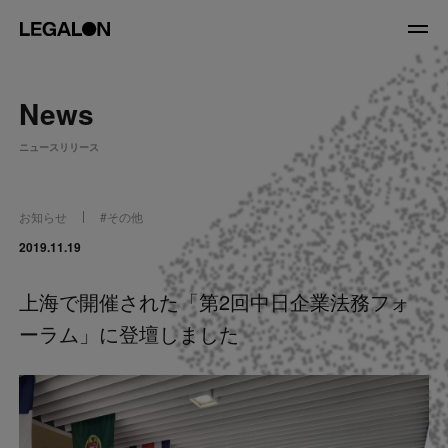
JP
/
EN
News
About
ニュースリリース
私たちについて
会社情報
役員紹介
お知らせ
#
その他
Service
2019.11.19
上海で開催された「第2回中日企業法務フォ
News
ーラム」に登壇しました
Recruit
LegalOn Now