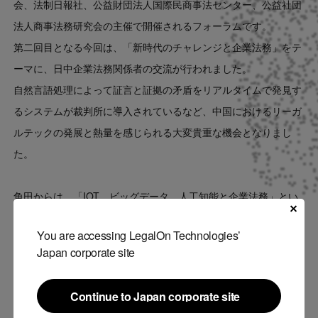
会、法制日報社、公益財団法人国際民商事法センター、公益社団
法人商事法務研究会の主催で開催されるフォーラムです。
第二回目となる今回は、「新時代のチャレンジと企業法務」をテ
ーマに、日中企業法務関係者の交流が行われました。
自然言語処理によって証言と証拠の矛盾をリアルタイムで発見す
るシステムが裁判所に導入されているなど、中国におけるリーガ
ルテックの発展と熱量を感じられる大変貴重な機会となりまし
た。
角田からは、「IOT、ビッグデータ、人工知能と企業法務」とい
う議題の中で、LegalForceにおける取り組みをお話させていただ
You are accessing LegalOn Technologies’
きました。
Japan corporate site
Continue to Japan corporate site
Continue to Japan corporate site