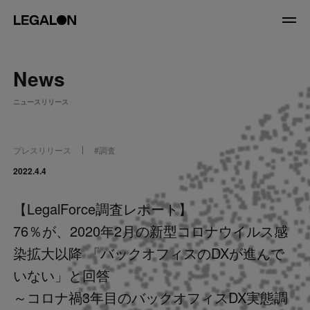
JP
/
EN
News
About
ニュースリリース
私たちについて
会社情報
役員紹介
プレスリリース
#
調査
Service
2022.4.4
【LegalForce調査レポート】
News
76％が、2020年2月の新型コロナウイルス感
Recruit
染拡大以降 「バックオフィスのDXが進んで
いない」と回答
LegalOn Now
～コロナ禍3年目のバックオフィスDX実態調