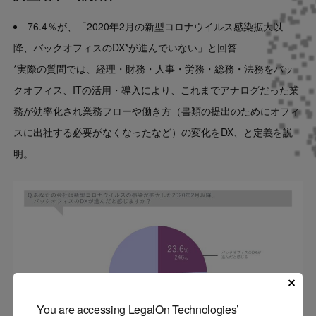
76.4％が、「2020年2月の新型コロナウイルス感染拡大以
降、バックオフィスのDX*が進んでいない」と回答
*実際の質問では、経理・財務・人事・労務・総務・法務をバッ
クオフィス、ITの活用・導入により、これまでアナログだった業
務が効率化され業務フローや働き方（書類の提出のためにオフィ
スに出社する必要がなくなったなど）の変化をDX、と定義を説
明。
You are accessing LegalOn Technologies’