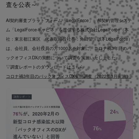
査を公表～
Contact
AI契約審査プラットフォーム「LegalForce」、AI契約管理システ
US website
ム「LegalForceキャビネ」を提供する株式会社LegalForce（本
社：東京都江東区 代表取締役社長：角田望、以下LegalForce）
は、会社員、会社役員の方1000名を対象に、コロナ禍3年目のバ
ックオフィスDXの実態について調査を実施いたしました。
▽調査レポートのダウンロードはこちら
コロナ禍3年目のバックオフィスDX実態調査（2022年3月実施）