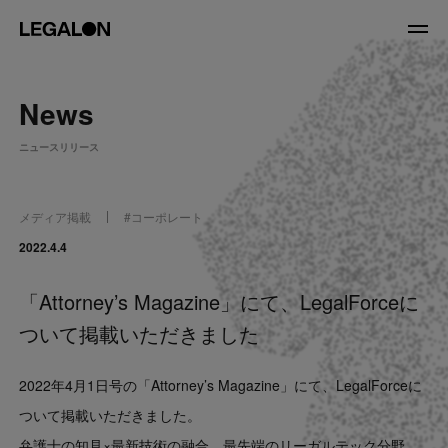
JP
/
EN
News
About
ニュースリリース
私たちについて
会社情報
役員紹介
メディア掲載
#
コーポレート
Service
2022.4.4
「Attorney’s Magazine」にて、LegalForceに
News
ついて掲載いただきました
Recruit
2022年4月1日号の「Attorney’s Magazine」にて、LegalForceに
LegalOn Now
ついて掲載いただきました。
弁護士の知見×最新技術の融合。最先端のリーガルテック分野