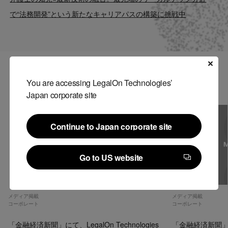
Contact
で“法務開発”という新たなキャリアパスの構築に挑戦中
US website
関連記事
You are accessing LegalOn Technologies’
Japan corporate site
Continue to Japan corporate site
Continue to Japan corporate site
Go to US website
Go to US website
メディア掲載
メディア掲載
コーポレート
コーポレート
「金融経済新聞」にて、LegalOn Technologies
「金融経済新聞」にて、