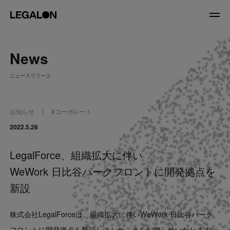
JP
/
EN
News
About
ニュースリリース
私たちについて
会社情報
役員紹介
お知らせ
#
コーポレート
Service
2022.5.26
LegalForce、組織拡大に伴い
News
WeWork 日比谷パークフロントに開発拠点を
Recruit
新設
LegalOn Now
株式会社LegalForceは、組織拡大に伴いWeWork 日比谷パーク
フロントに開発拠点を新設しましたことをお知らせいたします。