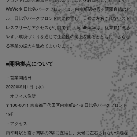
Contact
WeWork 日比谷パークフロントは、内幸町駅や霞ヶ関駅直結のビ
ル、日比谷パークフロント内に位置し、天候に左右されないスト
US website
レスフリーなアクセスが可能です。LegalForceは、従業員に働き
やすい環境づくりを通じて生産性の向上を図るとともに、さらな
る事業の拡大を進めてまいります。
■開発拠点について
・営業開始日
2022年6月1日（水）
・オフィス住所
〒100-0011 東京都千代田区内幸町2-1-6 日比谷パークフロント
19F
・アクセス
内幸町駅と霞ヶ関駅の2駅に直結し、天候に左右されない快適な