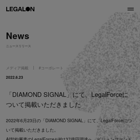
JP
/
EN
News
About
ニュースリリース
私たちについて
会社情報
役員紹介
メディア掲載
#
コーポレート
Service
2022.6.23
「DIAMOND SIGNAL」にて、LegalForceに
News
ついて掲載いただきました
Recruit
2022年6月23日の「DIAMOND SIGNAL」にて、LegalForceにつ
LegalOn Now
いて掲載いただきました。
AI契約審査のLegalForceが約137億円調達へ、ビジョンファンド