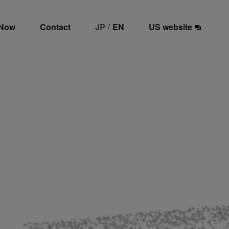
 Now
Contact
JP
EN
US website
/