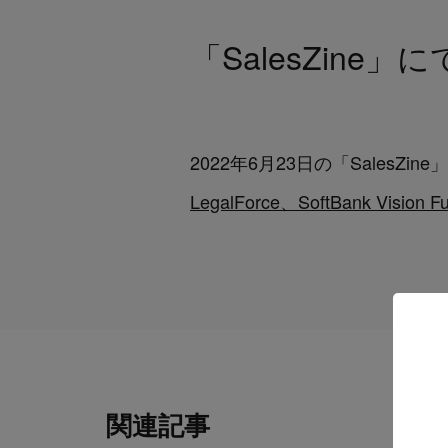
「SalesZine
2022年6月23日の「SalesZi
LegalForce、SoftBank Vi
関連記事