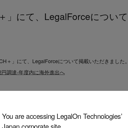
＋」にて、LegalForceにつ
ECH＋」にて、LegalForceについて掲載いただきました
137億円調達‐年度内に海外進出へ
You are accessing LegalOn Technologies’
Japan corporate site