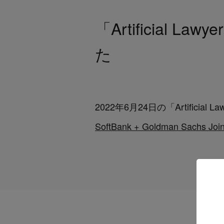
「Artificial 
た
2022年6月24日の「
Artificial L
SoftBank + Goldman Sachs Join 