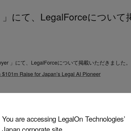
Lawyer 」にて、LegalForce
awyer
」にて、LegalForceについて掲載いただきました。
$101m Raise for Japan’s Legal AI Pioneer
You are accessing LegalOn Technologies’
Japan corporate site