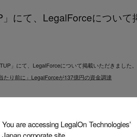
RTUP」にて、LegalForceに
TARTUP」にて、LegalForceについて掲載いただきました
り前に」LegalForceが137億円の資金調達
You are accessing LegalOn Technologies’
Japan corporate site