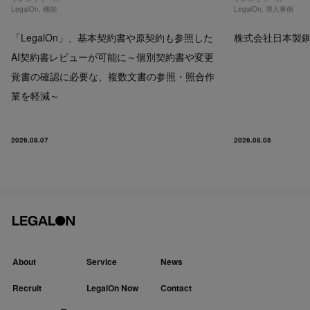
LegalOn
,
機能
LegalOn
,
導入事例
「LegalOn」、基本契約書や原契約も参照した
株式会社日本製鋼所
AI契約書レビューが可能に～個別契約書や変更
覚書の確認に必要な、複数文書の参照・照合作
業を軽減～
2026.08.07
2026.08.05
About
Service
News
Recruit
LegalOn Now
Contact