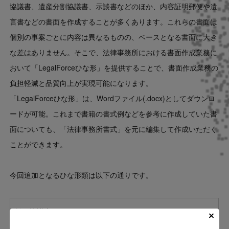
協議書、遺産分割協議書、示談書などのほか、内容証明郵便や遺
言書などの書面を作成することが多くあります。これらの書面は
個別の事案ごとに内容は異なるものの、ベースとなる書面に大き
な差はありません。そこで、法律事務所における書面作成業務に
おいて「LegalForceひな形」を提供することで、書面作成業務の
負担軽減と品質向上が実現可能になります。
「LegalForceひな形」は、Wordファイル(.docx)としてダウンロ
ードが可能。これまで書籍の書式例などを参考に作成していた書
面についても、「法律事務所書式」を元に編集して作成いただく
ことができます。
今回追加となるひな形類は以下の通りです。
離婚協議書