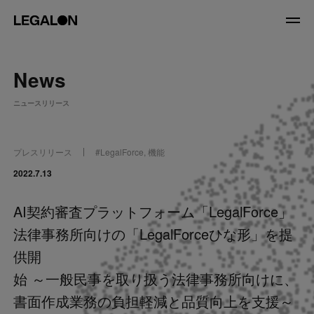
JP
/
EN
News
About
ニュースリリース
私たちについて
会社情報
役員紹介
プレスリリース
#
LegalForce
,
機能
Service
2022.7.13
AI契約審査プラットフォーム「LegalForce」
News
法律事務所向けの「LegalForceひな形」を提
Recruit
供開
始 ～一般民事を取り扱う法律事務所向けに、
LegalOn Now
書面作成業務の負担軽減と品質向上を支援～