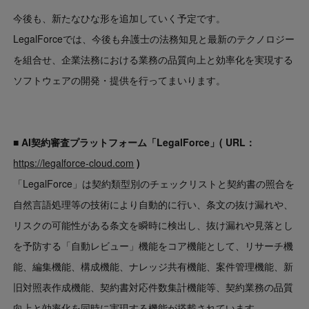
今後も、新たなひな形を追加していく予定です。
LegalForceでは、今後も弁護士の法務知見と最新のテクノロジー
を組合せ、企業法務における業務の品質向上と効率化を実現する
ソフトウェアの開発・提供を行ってまいります。
■ AI契約審査プラットフォーム「LegalForce」( URL：
https://legalforce-cloud.com
)
「LegalForce」は契約類型別のチェックリストと契約書の照合を
自然言語処理等の技術により自動的に行い、条文の抜け漏れや、
リスクの可能性がある条文を瞬時に検出し、抜け漏れや見落とし
を予防する「自動レビュー」機能をコア機能として、リサーチ機
能、編集機能、構成機能、ナレッジ共有機能、案件管理機能、新
旧対照表作成機能、契約書対応件数集計機能等、契約業務の品質
向上と効率化を同時に実現する機能が搭載されています。