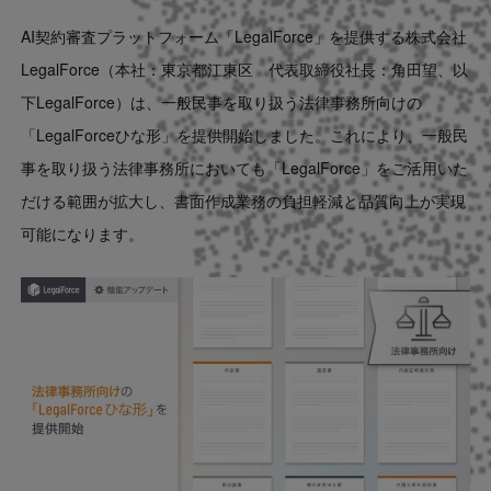
Contact
AI契約審査プラットフォーム「LegalForce」を提供する株式会社
LegalForce（本社：東京都江東区 代表取締役社長：角田望、以
US website
下LegalForce）は、一般民事を取り扱う法律事務所向けの
「LegalForceひな形」を提供開始しました。これにより、一般民
事を取り扱う法律事務所においても「LegalForce」をご活用いた
だける範囲が拡大し、書面作成業務の負担軽減と品質向上が実現
可能になります。