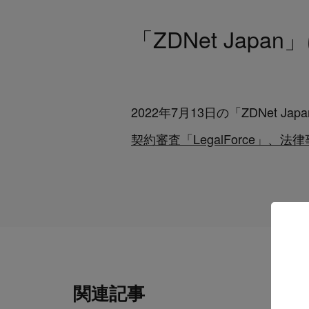
「ZDNet Jap
2022年7月13日の「ZDNet J
契約審査「LegalForce」、法
関連記事