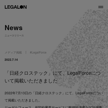
JP
/
EN
News
About
ニュースリリース
私たちについて
会社情報
役員紹介
メディア掲載
#
LegalForce
Service
2022.7.14
「日経クロステック」にて、LegalForceにつ
News
いて掲載いただきました
Recruit
2022年7月13日の「日経クロステック」にて、LegalForceについ
LegalOn Now
て掲載いただきました。
リーガルフォース、AI契約審査サービスに離婚協議書など法律事