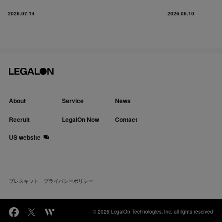
2026.07.14
2026.06.10
About
Service
News
Recruit
LegalOn Now
Contact
US website
プレスキット
プライバシーポリシー
© 2026 LegalOn Technologies, Inc. all rights reserved