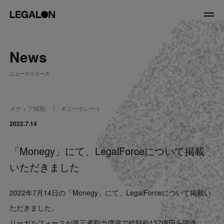
JP
/
EN
News
About
ニュースリリース
私たちについて
会社情報
役員紹介
メディア掲載
#
コーポレート
Service
2022.7.14
「Monegy」にて、LegalForceについて掲載
News
いただきました
Recruit
2022年7月14日の「Monegy」にて、LegalForceについて掲載い
LegalOn Now
ただきました。
リーガルフォースが第三者割当増資で総額約137億円を調達