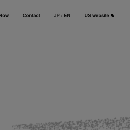
 Now
Contact
JP
EN
US website
/