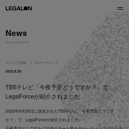
JP
/
EN
News
About
ニュースリリース
私たちについて
会社情報
役員紹介
メディア掲載
#
コーポレート
Service
2022.8.29
TBSテレビ「今夜予定どうですか？」で、
News
LegalForceが紹介されました
Recruit
2022年8月28日に放送されたTBSテレビ「今夜予定どうです
LegalOn Now
か？」で、LegalForceが紹介されました。
今夜予定どうですか？社内リモート飲み会セッティングバラエテ