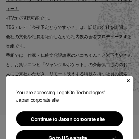
Contact
ィー！
※TVerで視聴可能です。
US website
TBSテレビ「今夜予定どうですか？」は、話題の会社を訪問し、
会社の文化や社員を紹介しながら社内飲み会をプロデュースする
番組です。
番組では、作家・伝統文化評論家のハコちゃんこと岩下尚史さん
と、お笑いコンビ「ジャングルポケット」の斉藤慎二さんのお二
人にご来社いただき、リモート映えする特技を持つ社員の捜索
と、集まったメンバーでリモート飲み会を開催する様子が放映さ
You are accessing LegalOn Technologies’
れました。
Japan corporate site
Continue to Japan corporate site
Continue to Japan corporate site
関連記事
Go to US website