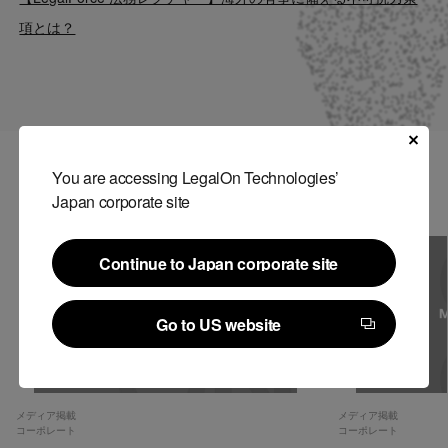
Contact
項とは？
US website
You are accessing LegalOn Technologies’
関連記事
Japan corporate site
Continue to Japan corporate site
Continue to Japan corporate site
Go to US website
Go to US website
メディア掲載
メディア掲載
コーポレート
コーポレート