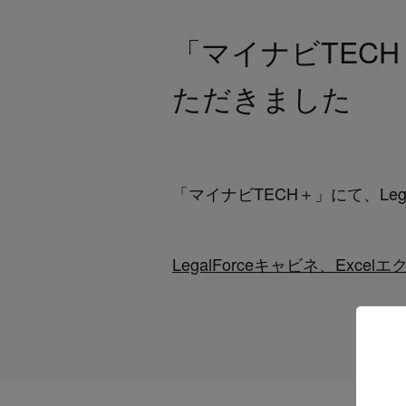
「マイナビTECH
ただきました
「
マイナビTECH＋
」にて、Le
LegalForceキャビネ、Ex