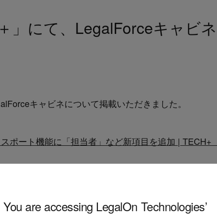
＋」にて、LegalForceキャ
galForceキャビネについて掲載いただきました。
celエクスポート機能に「担当者」など新項目を追加 | TEC
You are accessing LegalOn Technologies’