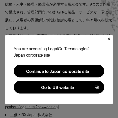
総務・人事・経理・経営者が来場する展示会です。9つの専門展
で構成され、管理部門向けのあらゆる製品・サービスが一堂に出
展し、来場者の課題解決や比較検討の場として、年々規模を拡大
しております。
今回弊社は、9つの専門展の中でも法務に特化した「法務・知財
EXPO」へ出展します。
You are accessing LegalOn Technologies’
「第4回 法務・知財EXPO 秋」開催概要
Japan corporate site
日程：2022年10月12日（水）～10月14日（金）
会場：幕張メッセ（9～11ホール）
Continue to Japan corporate site
参加方法：特設サイトより申し込み
Continue to Japan corporate site
参加費用：招待券の事前申し込みで、入場無料
Go to US website
※招待券をお持ちでない場合は、入場料5,000円が必要です。
Go to US website
特設サイト：
https://www.office-expo.jp/tokyo/ja-
jp/about/legal.html?co=weektop]
主催：RX Japan株式会社