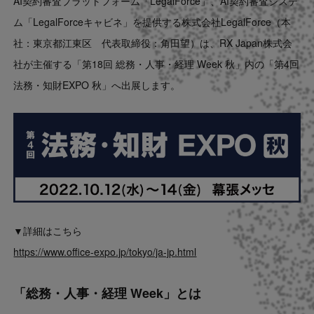
AI契約審査プラットフォーム「LegalForce」、AI契約審査システ
Contact
ム「LegalForceキャビネ」を提供する株式会社LegalForce（本
社：東京都江東区 代表取締役：角田望）は、RX Japan株式会
US website
社が主催する「第18回 総務・人事・経理 Week 秋」内の「第4回
法務・知財EXPO 秋」へ出展します。
▼詳細はこちら
https://www.office-expo.jp/tokyo/ja-jp.html
「総務・人事・経理 Week」とは