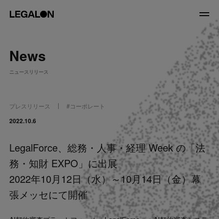
JP
/
EN
News
About
ニュースリリース
私たちについて
会社情報
役員紹介
プレスリリース
#
コーポレート
Service
2022.10.6
LegalForce、総務・人事・経理 Week の「法
News
務・知財 EXPO」に出展
Recruit
2022年10月12日（水）～10月14日（金）幕
張メッセにて開催
LegalOn Now