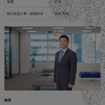
新職
氏名
Contact
執行役員人事・総務担当
田中 宏和
US website
略歴