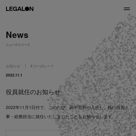
JP
/
EN
News
About
ニュースリリース
私たちについて
会社情報
役員紹介
お知らせ
#
コーポレート
Service
2022.11.1
役員就任のお知らせ
News
2022年11月1日付で、このたび、田中宏和が入社し、執行役員人
Recruit
事・総務担当に就任いたしましたことをお知らせします。
LegalOn Now