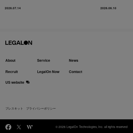
2026.07.14
2026.06.10
About
Service
News
Recruit
LegalOn Now
Contact
US website
プレスキット
プライバシーポリシー
© 2026 LegalOn Technologies, Inc. all rights reserved