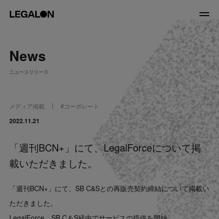
JP
/
EN
News
About
ニュースリリース
私たちについて
会社情報
役員紹介
メディア掲載
#
コーポレート
Service
2022.11.21
「週刊BCN+」にて、LegalForceについて掲
News
載いただきました。
Recruit
「週刊BCN+」にて、SB C&Sとの再販売契約締結について掲載い
LegalOn Now
ただきました。
LegalForce、SB C＆S経由でサービスの提供を開始