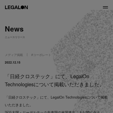
JP
/
EN
News
About
ニュースリリース
私たちについて
会社情報
役員紹介
メディア掲載
#
コーポレート
Service
2022.12.15
「日経クロステック」にて、LegalOn
News
Technologiesについて掲載いただきました。
Recruit
「日経クロステック」にて、LegalOn Technologiesについて掲載
LegalOn Now
いただきました。
訴訟大国・リーガルテック先進国の米国進出「まだ間に合う」、