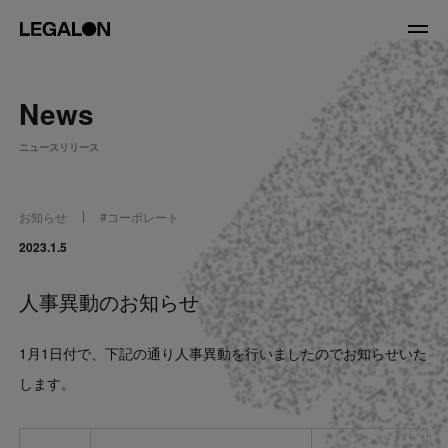
JP
/
EN
News
About
ニュースリリース
私たちについて
会社情報
役員紹介
お知らせ
#
コーポレート
Service
2023.1.5
人事異動のお知らせ
News
1月1日付で、下記の通り人事異動を行いましたのでお知らせいた
Recruit
します。
LegalOn Now