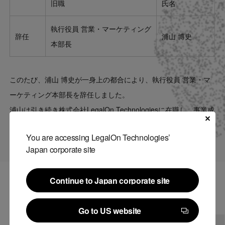
旧職
氏名
Contact
執行役員 営業・マーケティング
辞任
浦山 博史
US website
本部長
このたび、浦山 博史が一身上の都合により、執行役員 営業・マ
ーケティング本部長を辞任しました。
浦山は引き続き株式会社LegalOn Technologiesに在職し、事業成
長に貢献してまいります。
You are accessing LegalOn Technologies’
Japan corporate site
Continue to Japan corporate site
関連記事
Continue to Japan corporate site
Go to US website