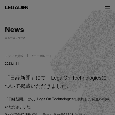
JP
/
EN
News
About
ニュースリリース
私たちについて
会社情報
役員紹介
メディア掲載
#
コーポレート
Service
2023.1.11
「日経新聞」にて、LegalOn Technologiesに
News
ついて掲載いただきました。
Recruit
「日経新聞」にて、LegalOn Technologiesで実施した調査を掲載
LegalOn Now
いただきました。
SaaSで合従連衡進む テックタッチは10社出資へ