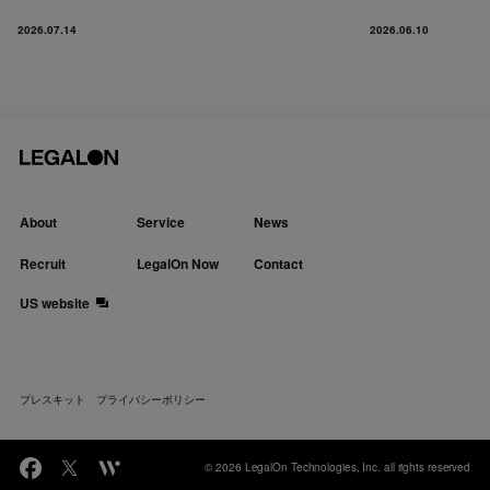
2026.07.14
2026.06.10
About
Service
News
Recruit
LegalOn Now
Contact
US website
プレスキット
プライバシーポリシー
© 2026 LegalOn Technologies, Inc. all rights reserved