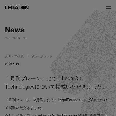
JP
/
EN
News
About
ニュースリリース
私たちについて
会社情報
役員紹介
メディア掲載
#
コーポレート
Service
2023.1.19
「月刊ブレーン」にて、LegalOn
News
Technologiesについて掲載いただきました。
Recruit
「月刊ブレーン 2月号」にて、LegalForceのテレビCMについ
LegalOn Now
て掲載いただきました。
クリエイティブナビーLegalOn Technologies/AI契約審査プラッ