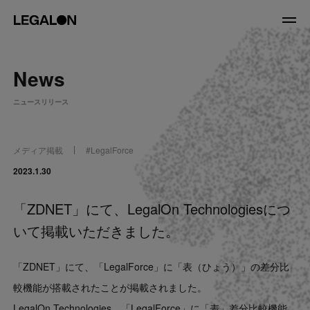
JP
/
EN
News
About
ニュースリリース
私たちについて
会社情報
役員紹介
メディア掲載
#
LegalForce
Service
2023.1.30
「ZDNET」にて、LegalOn Technologiesにつ
News
いて掲載いただきました。
Recruit
「ZDNET」にて、「LegalForce」に「表（ひょう）」の差分比
LegalOn Now
較機能が搭載されたことが掲載されました。
LegalOn Technologies、「LegalForce」に「表」差分比較機能