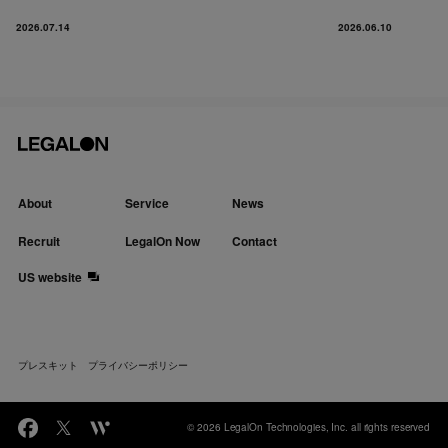
2026.07.14
2026.06.10
About
Service
News
Recruit
LegalOn Now
Contact
US website
プレスキット
プライバシーポリシー
© 2026 LegalOn Technologies, Inc. all rights reserved