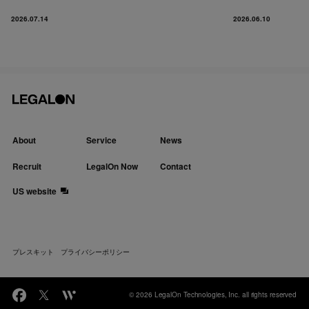
2026.07.14
2026.06.10
About
Service
News
Recruit
LegalOn Now
Contact
US website
プレスキット
プライバシーポリシー
© 2026 LegalOn Technologies, Inc. all rights reserved