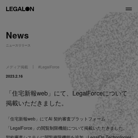
JP
/
EN
News
About
ニュースリリース
私たちについて
会社情報
役員紹介
メディア掲載
#
LegalForce
Service
2023.2.16
「住宅新報web」にて、LegalForceについて
News
掲載いただきました。
Recruit
「住宅新報web」にてAI 契約審査プラットフォーム
LegalOn Now
「LegalForce」の閲覧制限機能について掲載いただきました。
契約審査システムに閲覧権限機能を追加 LegalOn Technologies