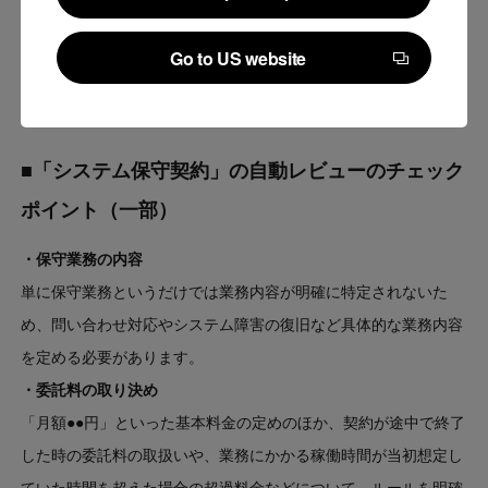
Continue to Japan corporate site
今後も弁護士の法務知見と最新のテクノロジーを組合せ、企業法
Go to US website
務における業務の品質向上と効率化を実現するソフトウェアの開
Go to US website
発・提供を行ってまいります。
■「システム保守契約」の自動レビューのチェック
ポイント（一部）
・保守業務の内容
単に保守業務というだけでは業務内容が明確に特定されないた
め、問い合わせ対応やシステム障害の復旧など具体的な業務内容
を定める必要があります。
・委託料の取り決め
「月額●●円」といった基本料金の定めのほか、契約が途中で終了
した時の委託料の取扱いや、業務にかかる稼働時間が当初想定し
ていた時間を超えた場合の超過料金などについて、ルールを明確