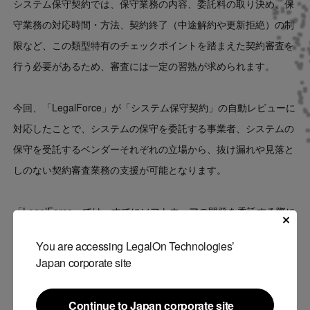
システム保守契約では、保守業務の内容、委託料の取り決め、保
守業務の対応時間・方法、契約終了（中途解約や更新拒絶）の制
限など、この類型特有のチェックポイントを踏まえた契約審査を
行う必要があるため、審査には一定の習熟が求められます。
今回、「LegalForce」が「システム保守契約」の自動レビューに
対応したことで、システムの保守を委託する事業者、システムの
保守を受託するベンダーそれぞれの立場から、抜け漏れや見落と
しのない契約審査業務の支援が可能となります。
「LegalForce」では、すでにソフトウェアの開発を委託する際に
締結する「ソフトウェア開発委託契約」を自動レビュー可能な類
You are accessing LegalOn Technologies’
型として提供しています。今回、システム保守契約の自動レビュ
Japan corporate site
ーに対応したことで、開発から保守までトータルで契約審査を支
援します。
Continue to Japan corporate site