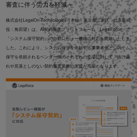
審査に伴う労力を軽減～
Contact
株式会社LegalOn Technologies（本社：東京都江東区 代表取締
US website
役：角田望）は、AI契約審査プラットフォーム「LegalForce」で
「システム保守契約」の自動レビュー機能の対応を開始いたしま
した。これにより、システム保守を依頼する事業者側とシステム
保守を依頼されるベンダー側のそれぞれの立場に対して、抜け漏
れや見落としのない契約審査業務の支援が可能となります。