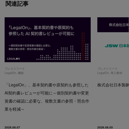
関連記事
プレスリリース
プレスリリース
LegalOn
,
機能
LegalOn
,
導入事例
「LegalOn」、基本契約書や原契約も参照した
株式会社日本製鋼所
AI契約書レビューが可能に～個別契約書や変更
覚書の確認に必要な、複数文書の参照・照合作
業を軽減～
2026.08.07
2026.08.05