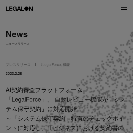
JP
/
EN
News
About
ニュースリリース
私たちについて
会社情報
役員紹介
プレスリリース
#
LegalForce
,
機能
Service
2023.2.28
AI契約審査プラットフォーム
News
「LegalForce」、 自動レビュー機能が「シス
Recruit
テム保守契約」に対応開始
～「システム保守契約」特有のチェックポイ
LegalOn Now
ントに対応し、ITビジネスにおける契約書の