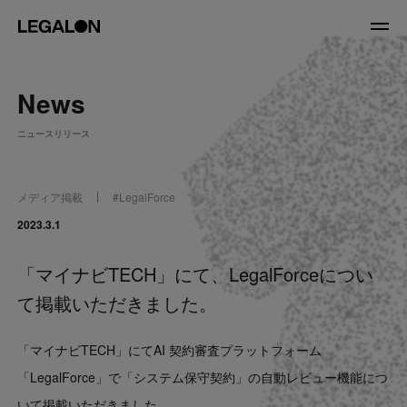
JP
/
EN
News
About
ニュースリリース
私たちについて
会社情報
役員紹介
メディア掲載
#
LegalForce
Service
2023.3.1
「マイナビTECH」にて、LegalForceについ
News
て掲載いただきました。
Recruit
「マイナビTECH」にてAI 契約審査プラットフォーム
LegalOn Now
「LegalForce」で「システム保守契約」の自動レビュー機能につ
いて掲載いただきました。