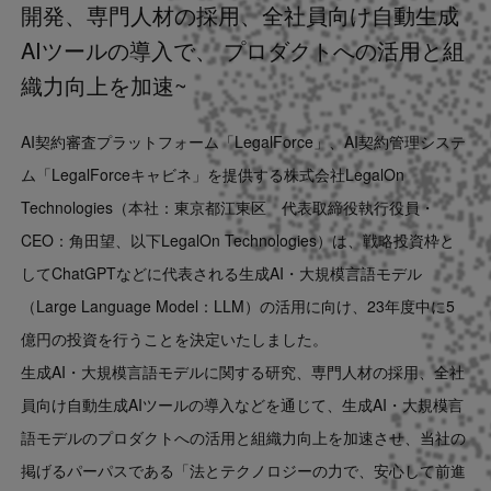
開発、専門人材の採用、全社員向け自動生成
Contact
AIツールの導入で、 プロダクトへの活用と組
織力向上を加速~
US website
AI契約審査プラットフォーム「LegalForce」、AI契約管理システ
ム「LegalForceキャビネ」を提供する株式会社LegalOn
Technologies（本社：東京都江東区 代表取締役執行役員・
CEO：角田望、以下LegalOn Technologies）は、戦略投資枠と
してChatGPTなどに代表される生成AI・大規模言語モデル
（Large Language Model：LLM）の活用に向け、23年度中に5
億円の投資を行うことを決定いたしました。
生成AI・大規模言語モデルに関する研究、専門人材の採用、全社
員向け自動生成AIツールの導入などを通じて、生成AI・大規模言
語モデルのプロダクトへの活用と組織力向上を加速させ、当社の
掲げるパーパスである「法とテクノロジーの力で、安心して前進