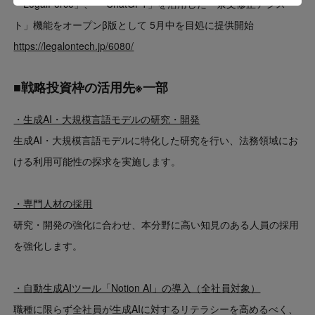
「LegalForce」、 「ChatGPT」を活用した「条文修正アシス
ト」機能をオープンβ版として 5月中を目処に提供開始
https://legalontech.jp/6080/
■戦略投資枠の活用先※一部
・生成AI・大規模言語モデルの研究・開発
生成AI・大規模言語モデルに特化した研究を行い、法務領域にお
ける利用可能性の探求を実施します。
・専門人材の採用
研究・開発の強化に合わせ、本分野に高い知見のある人員の採用
を強化します。
・自動生成AIツール「Notion AI」の導入（全社員対象）
職種に限らず全社員が生成AIに対するリテラシーを高めるべく、