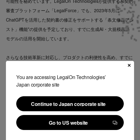
可能性を秘めています。LegalOn Technologiesが提供するAI契約
審査プラットフォーム「LegalForce」でも、2023年5月に
ChatGPTを活用した契約書の修正をサポートする「条文修正アシ
スト」機能*の提供を予定しており、すでに生成AI・大規模言語
モデルの活用を開始しています。
さらなる技術革新に対応し、プロダクトの利便性を高め、すでに
保有する技術やリソースと最新技術の組み合わせにより会社と事
業の成長を加速させるため、ChatGPTなど生成AI・大規模言語モ
You are accessing LegalOn Technologies’
Japan corporate site
デル分野に5億円を投資いたします。生成AI・大規模言語モデル
に関する研究、専門人材の採用、全社的な自動生成AIツールの導
Continue to Japan corporate site
入などに投資を行い、プロダクトへの活用と組織強化を加速させ
Continue to Japan corporate site
ます。
Go to US website
Go to US website
*プレスリリース：AI契約審査プラットフォーム