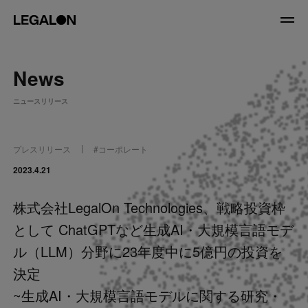
JP
/
EN
News
About
ニュースリリース
私たちについて
会社情報
役員紹介
プレスリリース
#
コーポレート
Service
2023.4.21
株式会社LegalOn Technologies、戦略投資枠
News
として ChatGPTなど生成AI・大規模言語モデ
Recruit
ル（LLM）分野に23年度中に5億円の投資を
決定
LegalOn Now
~生成AI・大規模言語モデルに関する研究・