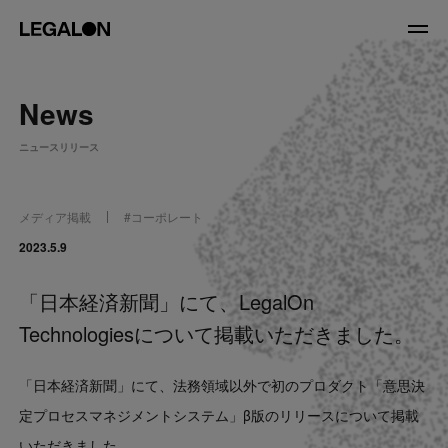
JP
/
EN
News
About
ニュースリリース
私たちについて
会社情報
役員紹介
メディア掲載
#
コーポレート
Service
2023.5.9
「日本経済新聞」にて、LegalOn
News
Technologiesについて掲載いただきました。
Recruit
「日本経済新聞」にて、法務領域以外で初のプロダクト「意思決
LegalOn Now
定プロセスマネジメントシステム」β版のリリースについて掲載
いただきました。