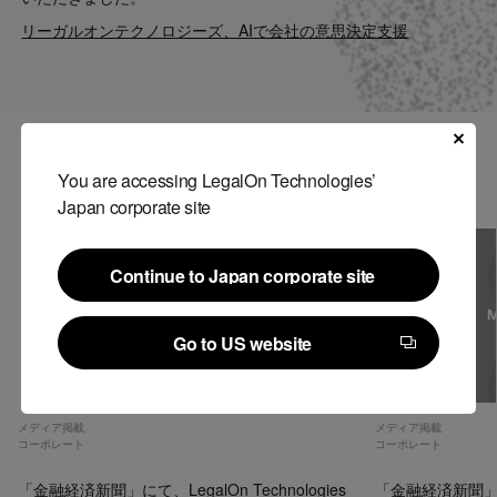
Contact
リーガルオンテクノロジーズ、AIで会社の意思決定支援
US website
関連記事
You are accessing LegalOn Technologies’
Japan corporate site
Continue to Japan corporate site
Continue to Japan corporate site
Go to US website
Go to US website
メディア掲載
メディア掲載
コーポレート
コーポレート
「金融経済新聞」にて、LegalOn Technologies
「金融経済新聞」にて、