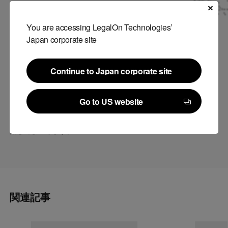
シャル・グループ (MUFG)のネットワークや経営支援等これまで
に培ってきた豊富なノウハウを最大限活かし、 今後の成長が期
You are accessing LegalOn Technologies’
Japan corporate site
待される4分野で、新たな事業にチャレンジする企業をRise Up
Familyとして中長期的にサポートしていくプログラムです。
Continue to Japan corporate site
株式会社LegalForceは、本受賞を受けて、MUFGの支援も受けな
Continue to Japan corporate site
がら、今後も最新のテクノロジーと法務の知見を組み合わせ、ミ
Go to US website
ッションである「全ての契約リスクを制御可能にする」ことを目
Go to US website
指してまいります。
関連記事