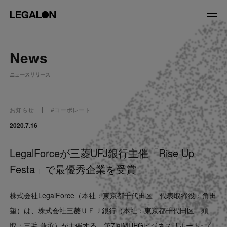
JP
/
EN
News
About
ニュースリリース
私たちについて
会社情報
役員紹介
お知らせ
#
コーポレート
Service
2020.7.16
LegalForceが三菱UFJ銀行主催「Rise Up
News
Festa」で最優秀企業を受賞
Recruit
株式会社LegalForce（本社：東京都千代田区 代表取締役：角田
LegalOn Now
望）は、
株式会社三菱ＵＦＪ銀行
（本社：東京都千代田区
頭
取：三毛 兼承）が主催する、第7回MUFGビジネスサポート･プ