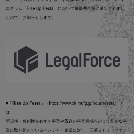
Contact
ログラム「Rise Up Festa」において最優秀企業に選出されまし
たので、お知らせします。
US website
■「Rise Up Festa」
（
https://www.bk.mufg.jp/houjin/festa/
）と
は
新規性・独創性を有する事業や既存の事業領域を超えて新たな事
業に取り組んでいるベンチャー企業に対し、三菱ＵＦＪフィナン