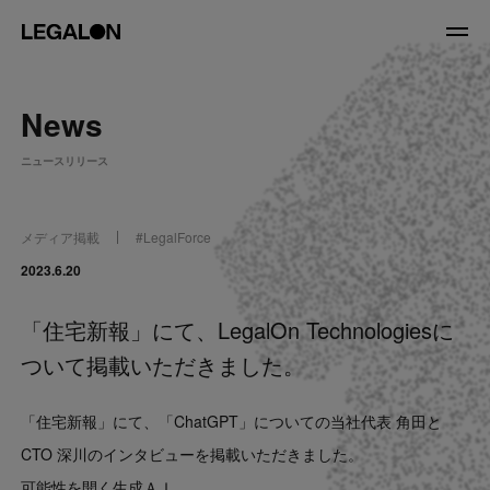
JP
/
EN
News
About
ニュースリリース
私たちについて
会社情報
役員紹介
メディア掲載
#
LegalForce
Service
2023.6.20
「住宅新報」にて、LegalOn Technologiesに
News
ついて掲載いただきました。
Recruit
「住宅新報」にて、「ChatGPT」についての当社代表 角田と
LegalOn Now
CTO 深川のインタビューを掲載いただきました。
可能性を開く生成ＡＩ