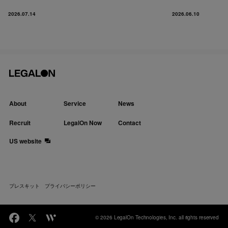
2026.07.14
2026.06.10
About
Service
News
Recruit
LegalOn Now
Contact
US website
プレスキット
プライバシーポリシー
© 2026 LegalOn Technologies, Inc. all rights reserved