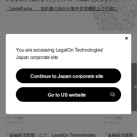
Contact
「LegalForce」、契約書の添付が案件管理機能上で可能に
US website
関連記事
You are accessing LegalOn Technologies’
Japan corporate site
Continue to Japan corporate site
Continue to Japan corporate site
Go to US website
Go to US website
メディア掲載
メディア掲載
コーポレート
コーポレート
「金融経済新聞」にて、LegalOn Technologies
「金融経済新聞」にて、