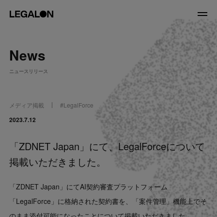
JP
/
EN
News
About
ニュースリリース
私たちについて
会社情報
役員紹介
メディア掲載
#
LegalForce
Service
2023.7.12
「ZDNET Japan」にて、LegalForceについて
News
掲載いただきました。
Recruit
「ZDNET Japan」にてAI契約審査プラットフォーム
LegalOn Now
「LegalForce」に格納された契約書を、「案件管理」機能上でそ
のまま添付可能になったことについて掲載いただきました。