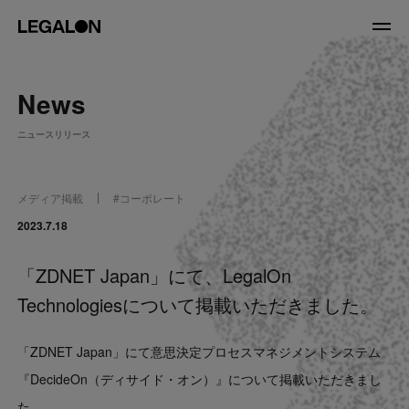
JP
/
EN
News
About
ニュースリリース
私たちについて
会社情報
役員紹介
メディア掲載
#
コーポレート
Service
2023.7.18
「ZDNET Japan」にて、LegalOn
News
Technologiesについて掲載いただきました。
Recruit
「ZDNET Japan」にて意思決定プロセスマネジメントシステム
LegalOn Now
『DecideOn（ディサイド・オン）』について掲載いただきまし
た。