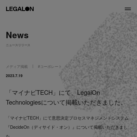
JP
/
EN
News
About
ニュースリリース
私たちについて
会社情報
役員紹介
メディア掲載
#
コーポレート
Service
2023.7.19
「マイナビTECH」にて、LegalOn
News
Technologiesについて掲載いただきました。
Recruit
「マイナビTECH」にて意思決定プロセスマネジメントシステム
LegalOn Now
『DecideOn（ディサイド・オン）』について掲載いただきまし
た。