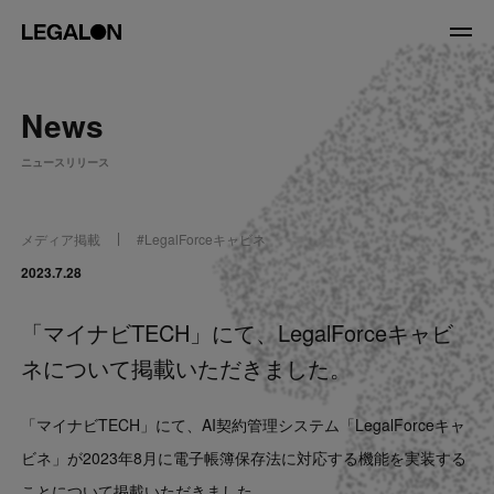
JP
/
EN
News
About
ニュースリリース
私たちについて
会社情報
役員紹介
メディア掲載
#
LegalForceキャビネ
Service
2023.7.28
「マイナビTECH」にて、LegalForceキャビ
News
ネについて掲載いただきました。
Recruit
「マイナビTECH」にて、AI契約管理システム「LegalForceキャ
LegalOn Now
ビネ」が2023年8⽉に電⼦帳簿保存法に対応する機能を実装する
ことについて掲載いただきました。