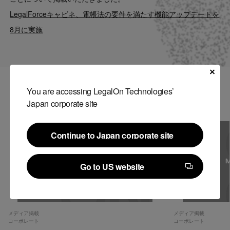
Contact
LegalForceキャビネ、電帳法の要件を満たす機能アップデートを
8月に実施
US website
You are accessing LegalOn Technologies’
関連記事
Japan corporate site
Continue to Japan corporate site
Continue to Japan corporate site
Go to US website
Go to US website
メディア掲載
メディア掲載
コーポレート
コーポレート