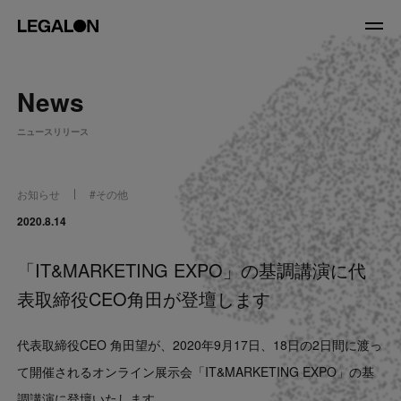
JP
/
EN
News
About
ニュースリリース
私たちについて
会社情報
役員紹介
お知らせ
#
その他
Service
2020.8.14
「IT&MARKETING EXPO」の基調講演に代
News
表取締役CEO角田が登壇します
Recruit
代表取締役CEO 角田望が、2020年9月17日、18日の2日間に渡っ
LegalOn Now
て開催されるオンライン展示会「IT&MARKETING EXPO」の基
調講演に登壇いたします。