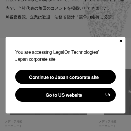
Contact
内で、当社代表の角田のコメントを掲載いただきました。
AI審査容認、企業は歓迎 法務省指針「競争力維持に必須」
US website
You are accessing LegalOn Technologies’
関連記事
Japan corporate site
Continue to Japan corporate site
Continue to Japan corporate site
Go to US website
Go to US website
メディア掲載
メディア掲載
コーポレート
コーポレート