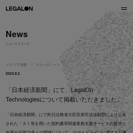
JP
/
EN
News
About
ニュースリリース
私たちについて
会社情報
役員紹介
メディア掲載
#
コーポレート
Service
2023.8.2
「日本経済新聞」にて、LegalOn
News
Technologiesについて掲載いただきました。
Recruit
「日本経済新聞」にて昨日法務省大臣官房司法法制部により公表
LegalOn Now
された「ＡＩ等を用いた契約書等関連業務支援サービスの提供と
弁護士法第72条との関係について」のガイドラインに関する記事