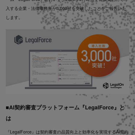
Contact
入する企業・法律事務所が3,000社を突破したことをご報告いた
します。
US website
■AI契約審査プラットフォーム『LegalForce』と
は
『LegalForce』は契約審査の品質向上と効率化を実現するAI契約