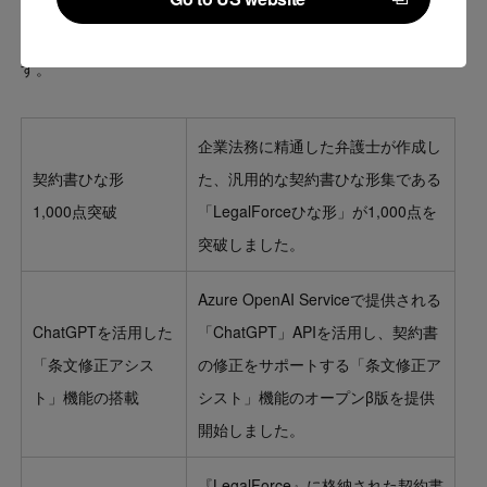
Go to US website
直近3か月でリリースされた、代表的な3つの機能をご紹介しま
す。
企業法務に精通した弁護士が作成し
契約書ひな形
た、汎用的な契約書ひな形集である
1,000点突破
「LegalForceひな形」が1,000点を
突破しました。
Azure OpenAI Serviceで提供される
ChatGPTを活用した
「ChatGPT」APIを活用し、契約書
「条文修正アシス
の修正をサポートする「条文修正ア
ト」機能の搭載
シスト」機能のオープンβ版を提供
開始しました。
『LegalForce』に格納された契約書