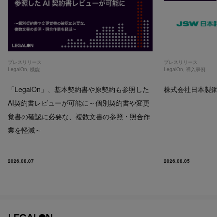
プレスリリース
プレスリリース
LegalOn
,
機能
LegalOn
,
導入事例
「LegalOn」、基本契約書や原契約も参照した
株式会社日本製鋼所
AI契約書レビューが可能に～個別契約書や変更
覚書の確認に必要な、複数文書の参照・照合作
業を軽減～
2026.08.07
2026.08.05