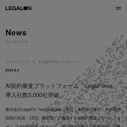
JP
/
EN
News
About
ニュースリリース
私たちについて
会社情報
役員紹介
プレスリリース
#
LegalForce
,
コーポレート
Service
2023.8.4
AI契約審査プラットフォーム『LegalForce』
News
導入社数3,000社突破
Recruit
株式会社LegalOn Technologies（本社：東京都江東区 代表取締
LegalOn Now
役執行役員・CEO：角田望）が提供するAI契約審査プラットフォ
ーム『LegalForce』
において、2023年8月時点で有償契約にて導