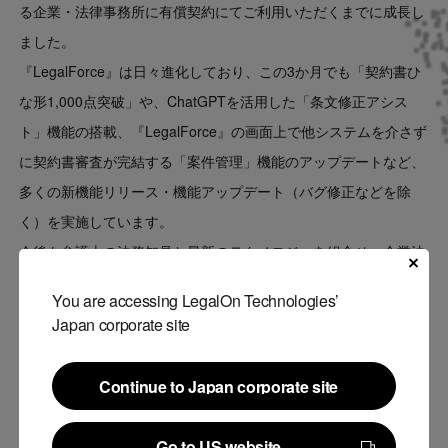
る企業・法律事務所に有償契約にてご利用いただくまでに成長し
ました。
『LegalForce』は日々進化しており、この3か月でも「契約書ひ
な形1,000点突破」や、ChatGPTを活用した「条文修正アシス
ト」機能の搭載、『LegalForce』の画面上で他システムを介さず
に契約書審査が完結する「案件管理」機能のアップデートなど、
多くの新機能リリース・機能アップデート（バグ修正などを除
く）を実施しています。
今後も弁護士の法務知見と最新のテクノロジーを組合せ、企業法
務における業務の品質向上と効率化を実現するソフトウェアの開
You are accessing LegalOn Technologies’
発・提供を行ってまいります。
Japan corporate site
Continue to Japan corporate site
■直近3か月でリリースされた機能改善、アップデ
Continue to Japan corporate site
ート
Go to US website