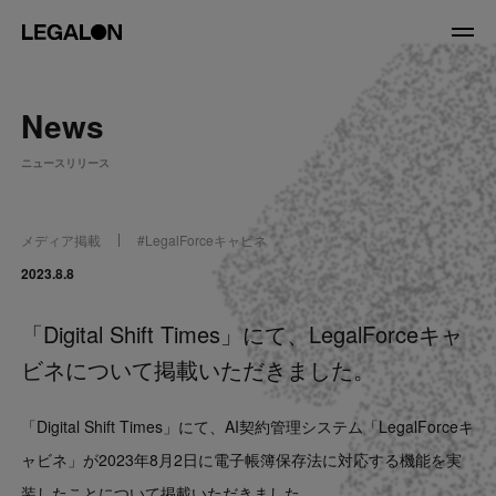
JP
/
EN
News
About
ニュースリリース
私たちについて
会社情報
役員紹介
メディア掲載
#
LegalForceキャビネ
Service
2023.8.8
「Digital Shift Times」にて、LegalForceキャ
News
ビネについて掲載いただきました。
Recruit
「Digital Shift Times」にて、AI契約管理システム「LegalForceキ
LegalOn Now
ャビネ」が2023年8⽉2日に電⼦帳簿保存法に対応する機能を実
装したことについて掲載いただきました。