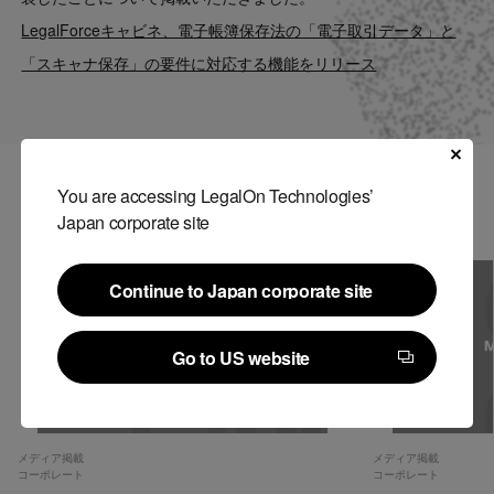
Contact
LegalForceキャビネ、電子帳簿保存法の「電子取引データ」と
「スキャナ保存」の要件に対応する機能をリリース
US website
You are accessing LegalOn Technologies’
関連記事
Japan corporate site
Continue to Japan corporate site
Continue to Japan corporate site
Go to US website
Go to US website
メディア掲載
メディア掲載
コーポレート
コーポレート