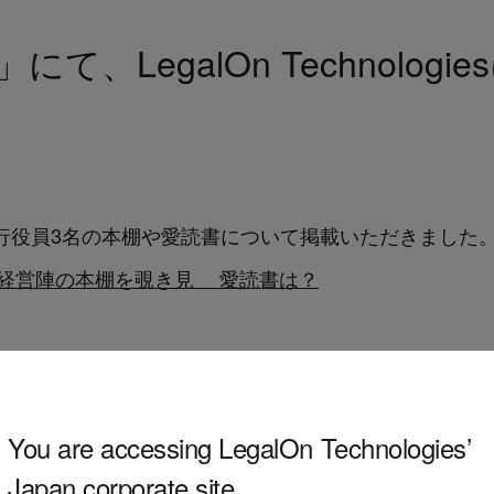
S」にて、LegalOn Technol
当社執行役員3名の本棚や愛読書について掲載いただきました
業、経営陣の本棚を覗き見 愛読書は？
You are accessing LegalOn Technologies’
Japan corporate site