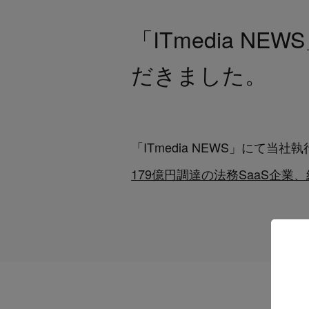
「ITmedia NEW
だきました。
「ITmedia NEWS」にて
179億円調達の法務SaaS企