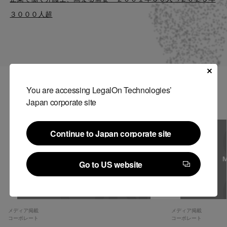
Contact
３０００人超
US website
You are accessing LegalOn Technologies’
関連記事
Japan corporate site
Continue to Japan corporate site
Continue to Japan corporate site
Go to US website
Go to US website
メディア掲載
メディア掲載
コーポレート
コーポレート