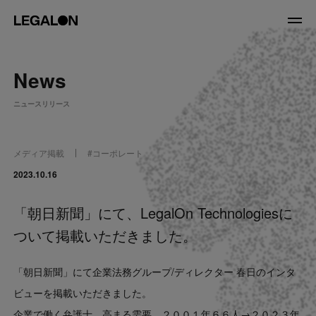
JP
/
EN
News
About
ニュースリリース
私たちについて
会社情報
役員紹介
メディア掲載
#
コーポレート
Service
2023.10.16
「朝日新聞」にて、LegalOn Technologiesに
News
ついて掲載いただきました。
Recruit
「朝日新聞」にて企業法務グループ/ディレクター 春日のインタ
LegalOn Now
ビューを掲載いただきました。
企業で働く弁護士、高まる需要 ２００１年６６人→２０２３年