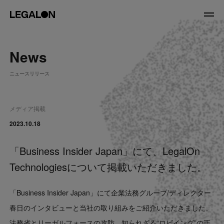
JP
/
EN
News
About
ニュースリリース
私たちについて
会社情報
役員紹介
メディア掲載
Service
2023.10.18
「Business Insider Japan」にて、LegalOn
News
Technologiesについて掲載いただきました。
Recruit
「Business Insider Japan」にて企業法務グループ/ディレクター
LegalOn Now
春日のインタビューと当社の取り組みをご紹介いただきました。
法務省とリーガルフォースの攻防。知られざる“ロビイング”の正