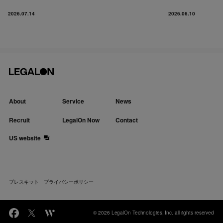
2026.07.14
2026.06.10
About
Service
News
Recruit
LegalOn Now
Contact
US website
プレスキット
プライバシーポリシー
© 2026 LegalOn Technologies, Inc. all rights reserved