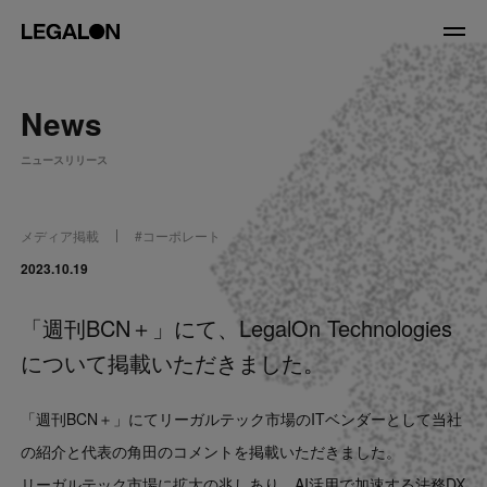
JP
/
EN
News
About
ニュースリリース
私たちについて
会社情報
役員紹介
メディア掲載
#
コーポレート
Service
2023.10.19
「週刊BCN＋」にて、LegalOn Technologies
News
について掲載いただきました。
Recruit
「週刊BCN＋」にてリーガルテック市場のITベンダーとして当社
LegalOn Now
の紹介と代表の角田のコメントを掲載いただきました。
リーガルテック市場に拡大の兆しあり AI活用で加速する法務DX