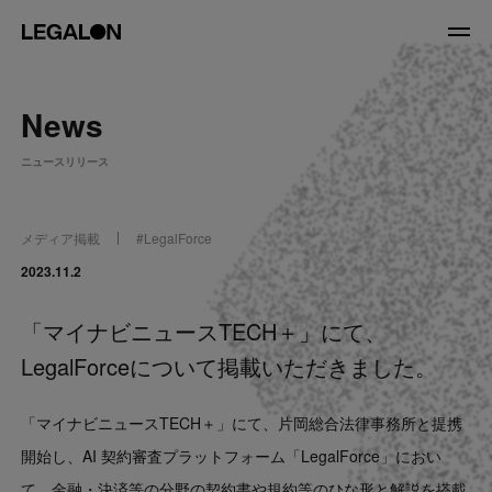
JP
/
EN
News
About
ニュースリリース
私たちについて
会社情報
役員紹介
メディア掲載
#
LegalForce
Service
2023.11.2
「マイナビニュースTECH＋」にて、
News
LegalForceについて掲載いただきました。
Recruit
「マイナビニュースTECH＋」にて、片岡総合法律事務所と提携
LegalOn Now
開始し、AI 契約審査プラットフォーム「LegalForce」におい
て、金融・決済等の分野の契約書や規約等のひな形と解説を搭載