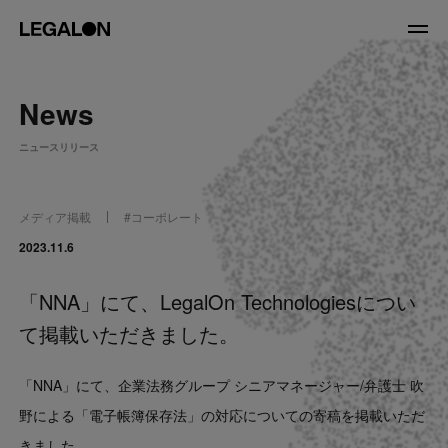
JP
/
EN
News
About
ニュースリリース
私たちについて
会社情報
役員紹介
メディア掲載
#
コーポレート
Service
2023.11.6
「NNA」にて、LegalOn Technologiesについ
News
て掲載いただきました。
Recruit
「NNA」にて、企業法務グループ シニアマネージャー/弁護士 吹
LegalOn Now
野による「電子帳簿保存法」の対応についての寄稿を掲載いただ
きました。